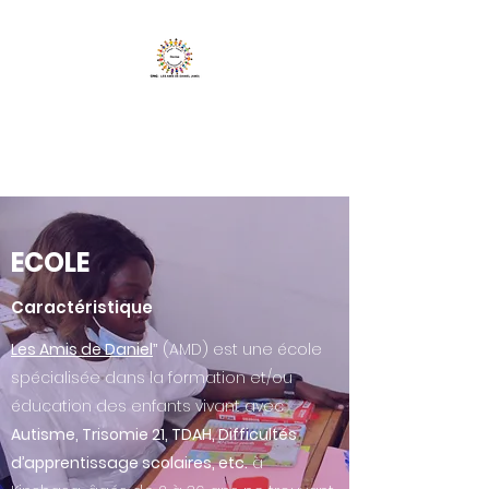
Les Amis de Daniel
ONG
ECOLE
Caractéristique
Les Amis de Daniel
ˮ (AMD) est une école
spécialisée dans la formation et/ou
éducation des enfants vivant avec
Autisme, Trisomie 21, TDAH, Difficultés
d’apprentissage scolaires, etc.
à